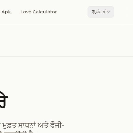
 Apk
Love Calculator
ਪੰਜਾਬੀ
ੇ
ਮੁਫ਼ਤ ਸਾਧਨਾਂ ਅਤੇ ਫੌਜੀ-