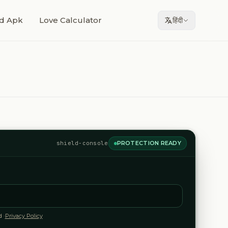
d Apk
Love Calculator
हिंदी
shield-console
PROTECTION READY
 ·
Privacy Policy