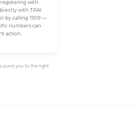
 registering with
irectly with TRAI
r by calling 1909 —
cific numbers can
t action.
o point you to the right