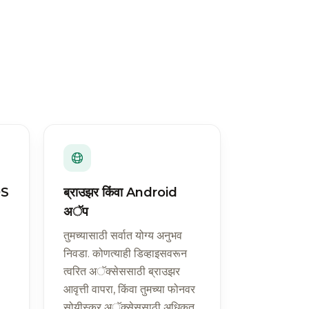
OS
ब्राउझर किंवा Android
अॅप
तुमच्यासाठी सर्वात योग्य अनुभव
निवडा. कोणत्याही डिव्हाइसवरून
त्वरित अॅक्सेससाठी ब्राउझर
आवृत्ती वापरा, किंवा तुमच्या फोनवर
सोयीस्कर अॅक्सेससाठी अधिकृत