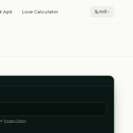
d Apk
Love Calculator
मराठी
d ·
Privacy Policy