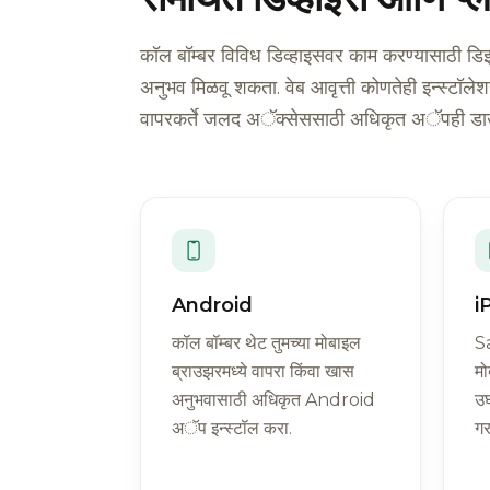
कॉल बॉम्बर विविध डिव्हाइसवर काम करण्यासाठी डिझाइ
अनुभव मिळवू शकता. वेब आवृत्ती कोणतेही इन्स्ट
वापरकर्ते जलद अॅक्सेससाठी अधिकृत अॅपही ड
Android
i
कॉल बॉम्बर थेट तुमच्या मोबाइल
Sa
ब्राउझरमध्ये वापरा किंवा खास
मो
अनुभवासाठी अधिकृत Android
उघ
अॅप इन्स्टॉल करा.
गर