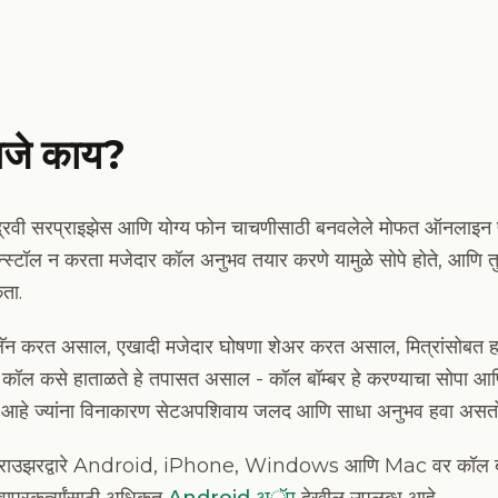
हणजे काय?
द्रवी सरप्राइझेस आणि योग्य फोन चाचणीसाठी बनवलेले मोफत ऑनलाइन प्र
्टॉल न करता मजेदार कॉल अनुभव तयार करणे यामुळे सोपे होते, आणि तुम्ह
ता.
 प्लॅन करत असाल, एखादी मजेदार घोषणा शेअर करत असाल, मित्रांसोब
कॉल कसे हाताळते हे तपासत असाल - कॉल बॉम्बर हे करण्याचा सोपा आणि सहज
वले आहे ज्यांना विनाकारण सेटअपशिवाय जलद आणि साधा अनुभव हवा असतो
ेब ब्राउझरद्वारे Android, iPhone, Windows आणि Mac वर कॉल ब