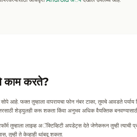
ापरकर्त्यांसाठी अधिकृत
Android अॅप
देखील उपलब्ध आहे.
े काम करते?
ोपे आहे. फक्त तुम्हाला वापरायचा फोन नंबर टाका, तुमचे आवडते पर्याय
 नंतरसाठी शेड्युलही करू शकता किंवा अनुभव अधिक वैयक्तिक बनवण्यासा
टफॉर्म तुम्हाला लाइव्ह अॅक्टिव्हिटी अपडेट्स देते जेणेकरून तुम्ही त्याची 
 तुम्ही ते केव्हाही थांबवू शकता.