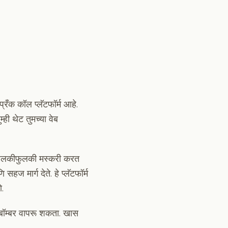
ँक कॉल प्लॅटफॉर्म आहे.
ी थेट तुमच्या वेब
त हलकीफुलकी मस्करी करत
 मार्ग देते. हे प्लॅटफॉर्म
.
ॉम्बर वापरू शकता. खास