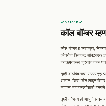
OVERVIEW
कॉल बॉम्बर म्
कॉल बॉम्बर हे करमणूक, निरुप
कोणतेही किचकट सॉफ्टवेअर इन्स
ब्राउझरवरून सुरुवात करू शक
तुम्ही वाढदिवसाचा सरप्राइझ
असाल, किंवा फोन लाइन येणारे 
सामान्य वापरकर्त्यांसाठी बन
तुम्ही कोणत्याही आधुनिक व