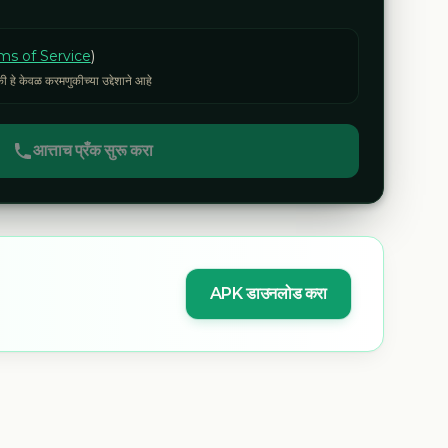
ms of Service
)
ी हे केवळ करमणुकीच्या उद्देशाने आहे
आत्ताच प्रँक सुरू करा
APK डाउनलोड करा