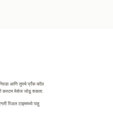
 निवडा आणि तुमचे प्रँक कॉल
ठी कस्टम मेसेज जोडू शकता.
प्रगती रिअल टाइममध्ये पाहू