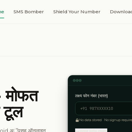
me
SMS Bomber
Shield Your Number
Downloa
- मोफत
लक्ष्य फोन नंबर (भारत)
 टूल
No data stored · No signup require
 Android अॅपसह ऑनलाइन
प्रगत पर्याय दाखवा