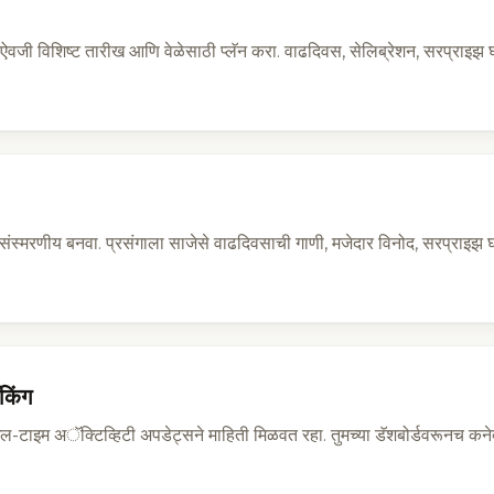
ाऐवजी विशिष्ट तारीख आणि वेळेसाठी प्लॅन करा. वाढदिवस, सेलिब्रेशन, सरप्राइझ 
क संस्मरणीय बनवा. प्रसंगाला साजेसे वाढदिवसाची गाणी, मजेदार विनोद, सरप्राइझ 
ॅकिंग
अल-टाइम अॅक्टिव्हिटी अपडेट्सने माहिती मिळवत रहा. तुमच्या डॅशबोर्डवरूनच क