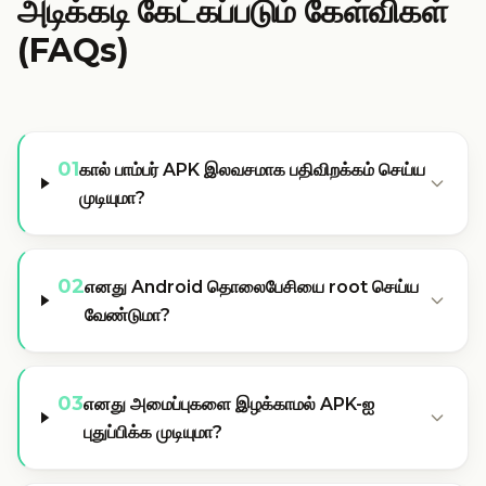
அடிக்கடி கேட்கப்படும் கேள்விகள்
(FAQs)
01
கால் பாம்பர் APK இலவசமாக பதிவிறக்கம் செய்ய
முடியுமா?
02
எனது Android தொலைபேசியை root செய்ய
வேண்டுமா?
03
எனது அமைப்புகளை இழக்காமல் APK-ஐ
புதுப்பிக்க முடியுமா?