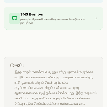
SMS Bomber
நண்பரின் தொலைபேசியை வேடிக்கையான செய்திகளால்
நிரப்புங்கள்
மறுப்பு
இந்த காதல் கணக்கி பொழுதுபோக்கு நோக்கங்களுக்காக
மட்டுமே வடிவமைக்கப்பட்டுள்ளது. முடிவுகள் எண்கணிதம்,
ராசி முறைகள் மற்றும் பெயர் பகுப்பாய்வு
அடிப்படையிலானவை மற்றும் உண்மையான உறவு
ஆலோசனையாக எடுத்துக்கொள்ளக்கூடாது. இந்த கருவியில்
உள்ளிடப்பட்ட எந்த தனிப்பட்ட தரவும் சேமிக்கப்படவில்லை
அல்லது பதிவு செய்யப்படவில்லை. உண்மையான உறவு