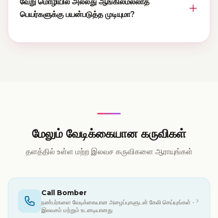
ஆற்றல்கள் முடிந்தவரை சீரானது என்று அர்த்தம். அரிதானது,
வேறு மொழியில் அல்லது ஆங்கிலமல்லாத
ஆனால் நடக்கும்.
பெயர்களுக்கு பயன்படுத்த முடியுமா?
ஆம். இந்திய, அரேபிய மற்றும் ஸ்பானிஷ் பெயர்கள் உட்பட எந்த
மொழி அல்லது கலாச்சாரத்தின் பெயர்களுக்கும் கணக்கி
செயல்படுகிறது.
மேலும் வேடிக்கையான கருவிகள்
தளத்தில் உள்ள மற்ற இலவச கருவிகளை ஆராயுங்கள்
Call Bomber
நண்பர்களை வேடிக்கையான அழைப்புகளுடன் கேலி செய்யுங்கள் -
இலவசம் மற்றும் உடனடியானது