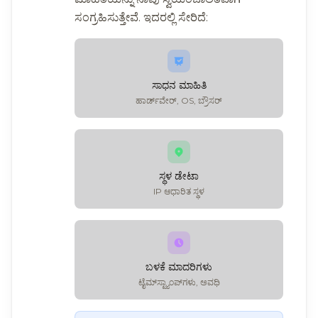
ಸಂಗ್ರಹಿಸುತ್ತೇವೆ. ಇದರಲ್ಲಿ ಸೇರಿದೆ:
ಸಾಧನ ಮಾಹಿತಿ
ಹಾರ್ಡ್‌ವೇರ್, OS, ಬ್ರೌಸರ್
ಸ್ಥಳ ಡೇಟಾ
IP ಆಧಾರಿತ ಸ್ಥಳ
ಬಳಕೆ ಮಾದರಿಗಳು
ಟೈಮ್‌ಸ್ಟ್ಯಾಂಪ್‌ಗಳು, ಅವಧಿ