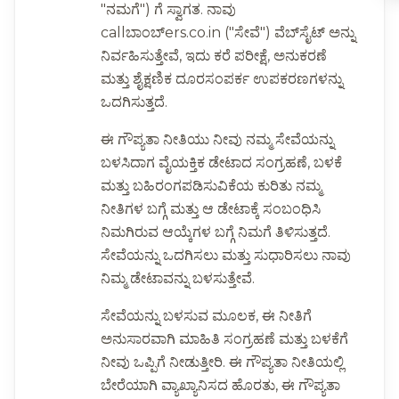
"ನಮಗೆ") ಗೆ ಸ್ವಾಗತ. ನಾವು
callಬಾಂಬ್ers.co.in ("ಸೇವೆ") ವೆಬ್‌ಸೈಟ್ ಅನ್ನು
ನಿರ್ವಹಿಸುತ್ತೇವೆ, ಇದು ಕರೆ ಪರೀಕ್ಷೆ, ಅನುಕರಣೆ
ಮತ್ತು ಶೈಕ್ಷಣಿಕ ದೂರಸಂಪರ್ಕ ಉಪಕರಣಗಳನ್ನು
ಒದಗಿಸುತ್ತದೆ.
ಈ ಗೌಪ್ಯತಾ ನೀತಿಯು ನೀವು ನಮ್ಮ ಸೇವೆಯನ್ನು
ಬಳಸಿದಾಗ ವೈಯಕ್ತಿಕ ಡೇಟಾದ ಸಂಗ್ರಹಣೆ, ಬಳಕೆ
ಮತ್ತು ಬಹಿರಂಗಪಡಿಸುವಿಕೆಯ ಕುರಿತು ನಮ್ಮ
ನೀತಿಗಳ ಬಗ್ಗೆ ಮತ್ತು ಆ ಡೇಟಾಕ್ಕೆ ಸಂಬಂಧಿಸಿ
ನಿಮಗಿರುವ ಆಯ್ಕೆಗಳ ಬಗ್ಗೆ ನಿಮಗೆ ತಿಳಿಸುತ್ತದೆ.
ಸೇವೆಯನ್ನು ಒದಗಿಸಲು ಮತ್ತು ಸುಧಾರಿಸಲು ನಾವು
ನಿಮ್ಮ ಡೇಟಾವನ್ನು ಬಳಸುತ್ತೇವೆ.
ಸೇವೆಯನ್ನು ಬಳಸುವ ಮೂಲಕ, ಈ ನೀತಿಗೆ
ಅನುಸಾರವಾಗಿ ಮಾಹಿತಿ ಸಂಗ್ರಹಣೆ ಮತ್ತು ಬಳಕೆಗೆ
ನೀವು ಒಪ್ಪಿಗೆ ನೀಡುತ್ತೀರಿ. ಈ ಗೌಪ್ಯತಾ ನೀತಿಯಲ್ಲಿ
ಬೇರೆಯಾಗಿ ವ್ಯಾಖ್ಯಾನಿಸದ ಹೊರತು, ಈ ಗೌಪ್ಯತಾ