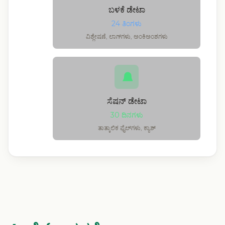
ಬಳಕೆ ಡೇಟಾ
24 ತಿಂಗಳು
ವಿಶ್ಲೇಷಣೆ, ಲಾಗ್‌ಗಳು, ಅಂಕಿಅಂಶಗಳು
ಸೆಷನ್ ಡೇಟಾ
30 ದಿನಗಳು
ತಾತ್ಕಾಲಿಕ ಫೈಲ್‌ಗಳು, ಕ್ಯಾಶ್