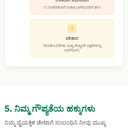
ಬಳಕೆದಾರ ಅಧಿಸೂಚನೆ
72 ಗಂಟೆಗಳೊಳಗೆ ಪೀಡಿತ ಬಳಕೆದಾರರಿಗೆ ತಿಳಿಸಿ
3
ಪರಿಹಾರ
ಸರಿಪಡಿಸುವಿಕೆಗಳು ಮತ್ತು ಹೆಚ್ಚುವರಿ ರಕ್ಷಣೆಗಳನ್ನು
ಜಾರಿಗೊಳಿಸಿ
5. ನಿಮ್ಮ ಗೌಪ್ಯತೆಯ ಹಕ್ಕುಗಳು
ನಿಮ್ಮ ವೈಯಕ್ತಿಕ ಡೇಟಾಗೆ ಸಂಬಂಧಿಸಿ ನೀವು ಮುಖ್ಯ