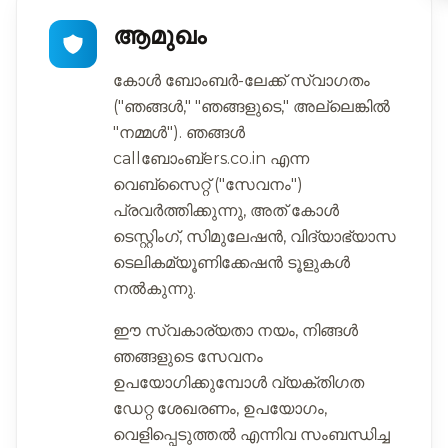
ആമുഖം
കോൾ ബോംബർ-ലേക്ക് സ്വാഗതം
("ഞങ്ങൾ," "ഞങ്ങളുടെ," അല്ലെങ്കിൽ
"നമ്മൾ"). ഞങ്ങൾ
callബോംബ്ers.co.in എന്ന
വെബ്സൈറ്റ് ("സേവനം")
പ്രവർത്തിക്കുന്നു, അത് കോൾ
ടെസ്റ്റിംഗ്, സിമുലേഷൻ, വിദ്യാഭ്യാസ
ടെലികമ്യൂണിക്കേഷൻ ടൂളുകൾ
നൽകുന്നു.
ഈ സ്വകാര്യതാ നയം, നിങ്ങൾ
ഞങ്ങളുടെ സേവനം
ഉപയോഗിക്കുമ്പോൾ വ്യക്തിഗത
ഡേറ്റ ശേഖരണം, ഉപയോഗം,
വെളിപ്പെടുത്തൽ എന്നിവ സംബന്ധിച്ച