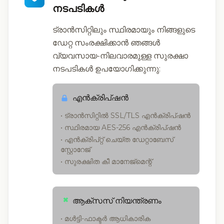
നടപടികൾ
ട്രാൻസിറ്റിലും സ്ഥിരമായും നിങ്ങളുടെ
ഡേറ്റ സംരക്ഷിക്കാൻ ഞങ്ങൾ
വ്യവസായ-നിലവാരമുള്ള സുരക്ഷാ
നടപടികൾ ഉപയോഗിക്കുന്നു:
എൻക്രിപ്ഷൻ
• ട്രാൻസിറ്റിൽ SSL/TLS എൻക്രിപ്ഷൻ
• സ്ഥിരമായ AES-256 എൻക്രിപ്ഷൻ
• എൻക്രിപ്റ്റ് ചെയ്ത ഡേറ്റാബേസ്
സ്റ്റോറേജ്
• സുരക്ഷിത കീ മാനേജ്മെന്റ്
ആക്സസ് നിയന്ത്രണം
• മൾട്ടി-ഫാക്ടർ ആധികാരിക