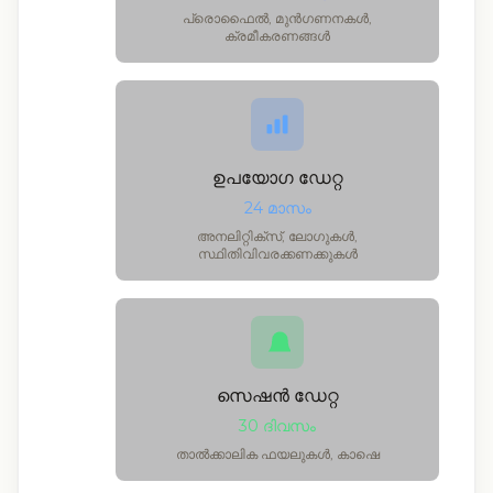
പ്രൊഫൈൽ, മുൻഗണനകൾ,
ക്രമീകരണങ്ങൾ
ഉപയോഗ ഡേറ്റ
24 മാസം
അനലിറ്റിക്സ്, ലോഗുകൾ,
സ്ഥിതിവിവരക്കണക്കുകൾ
സെഷൻ ഡേറ്റ
30 ദിവസം
താൽക്കാലിക ഫയലുകൾ, കാഷെ