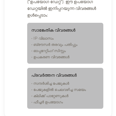
("ഉപയോഗ ഡേറ്റ"). ഈ ഉപയോഗ
ഡേറ്റയിൽ ഇനിപ്പറയുന്ന വിവരങ്ങൾ
ഉൾപ്പെടാം:
സാങ്കേതിക വിവരങ്ങൾ
• IP വിലാസം
• ബ്രൗസർ തരവും പതിപ്പും
• ഓപ്പറേറ്റിംഗ് സിസ്റ്റം
• ഉപകരണ വിവരങ്ങൾ
പ്രവർത്തന വിവരങ്ങൾ
• സന്ദർശിച്ച പേജുകൾ
• പേജുകളിൽ ചെലവഴിച്ച സമയം
• ക്ലിക്ക് പാറ്റേണുകൾ
• ഫീച്ചർ ഉപയോഗം