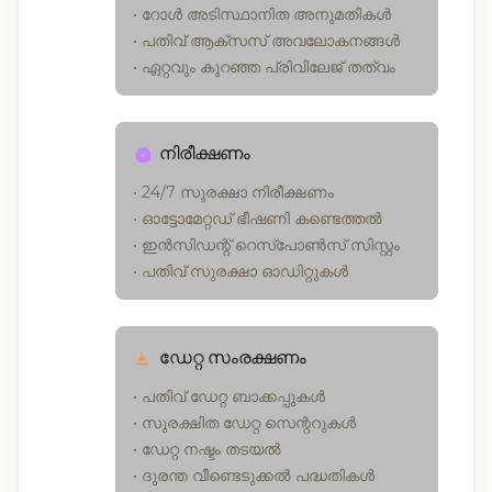
• റോൾ അടിസ്ഥാനിത അനുമതികൾ
• പതിവ് ആക്സസ് അവലോകനങ്ങൾ
• ഏറ്റവും കുറഞ്ഞ പ്രിവിലേജ് തത്വം
നിരീക്ഷണം
• 24/7 സുരക്ഷാ നിരീക്ഷണം
• ഓട്ടോമേറ്റഡ് ഭീഷണി കണ്ടെത്തൽ
• ഇൻസിഡന്റ് റെസ്‌പോൺസ് സിസ്റ്റം
• പതിവ് സുരക്ഷാ ഓഡിറ്റുകൾ
ഡേറ്റ സംരക്ഷണം
• പതിവ് ഡേറ്റ ബാക്കപ്പുകൾ
• സുരക്ഷിത ഡേറ്റ സെന്ററുകൾ
• ഡേറ്റ നഷ്ടം തടയൽ
• ദുരന്ത വീണ്ടെടുക്കൽ പദ്ധതികൾ